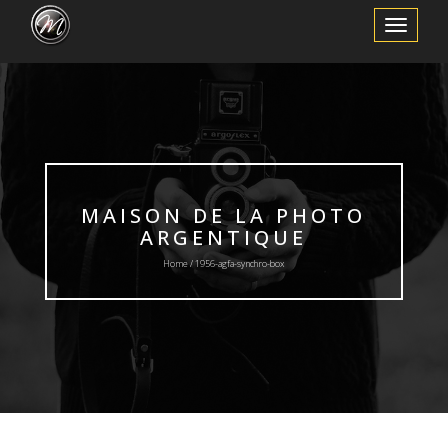
Toggle
Navigation
MAISON DE LA PHOTO
ARGENTIQUE
Home / 1956-agfa-synchro-box